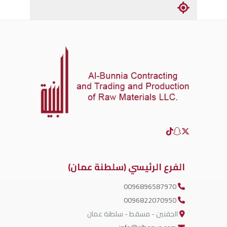
الفرع الرئيسي (سلطنة عمان)
0096896587970
0096822070950
الجفنين - مسقط - سلطنة عمان