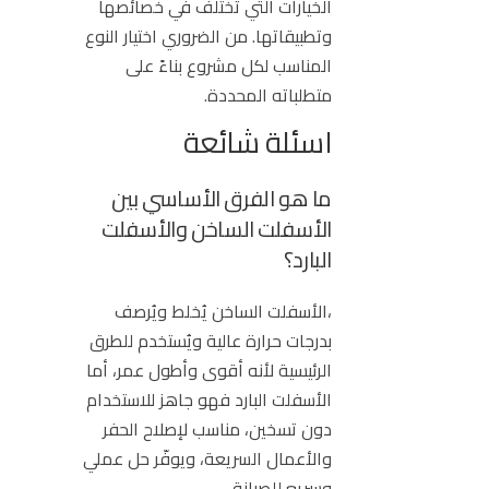
الخيارات التي تختلف في خصائصها
وتطبيقاتها. من الضروري اختيار النوع
المناسب لكل مشروع بناءً على
متطلباته المحددة.
اسئلة شائعة
ما هو الفرق الأساسي بين
الأسفلت الساخن والأسفلت
البارد؟
،الأسفلت الساخن يُخلط ويُرصف
بدرجات حرارة عالية ويُستخدم للطرق
الرئيسية لأنه أقوى وأطول عمر، أما
الأسفلت البارد فهو جاهز للاستخدام
دون تسخين، مناسب لإصلاح الحفر
والأعمال السريعة، ويوفّر حل عملي
وسريع للصيانة.