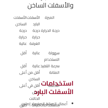
والأسفلت الساخن
الميزة
الأسفلت
الأسفلت
البارد
الساخن
درجة الحرارة
درجة
درجة
حرارة
حرارة
الغرفة
عالية
سهولة
عالية
أقل
الاستخدام
سرعة التنفيذ
عالية
أقل
المتانة
أقل من
أعلى
الساخن
استخدامات
التكلفة
أقل في
أعلى
الأسفلت البارد
بعض
الحالات
أعمال الصيانة الصغيرة:
إصلاح
الاستخدامات
صيانة
طرق