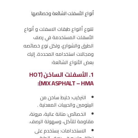
أنواع الأسفلت الشائعة وخصائصها
تتنوع أ
انواع طبقات الاسفلت و أنواع
الأسفلت
المستخدمة في رصف
الطرق والشوارع، ولكل نوع خصائصه
ومجالات استخدامه المحددة. إليك
بعض الأنواع الشائعة:
1. الأسفلت الساخن (HOT
MIX ASPHALT – HMA):
التركيب:
خليط ساخن من
البيتومين والحبيبات المعدنية .
الخصائص:
متانة عالية، مرونة،
مقاومة للتآكل، وسهولة الرصف.
الاستخدامات:
يستخدم على
نطاق واسع في رصف الطرق