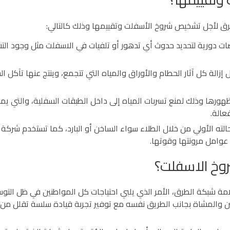
رق لأجل تشخيص شروخ الأسفلت وتقييمها وذلك كالتالي:
 دورية لتحديد حدوث أي تدهور أو تلفيات في الاسفلت مثل وجود التش
الة كل آثار الحطام والأوراق والمياه التي تتجمع، وينتج عنها تآكل ا
هورها وذلك لمنع تسربات المياه إلى داخل الطبقات السفلية، والتي ي
عالة.
حالته الأولي من خلال الطلاء سواء الساخن أو البارد، كما تستخدم شر
عوامل مرونتها وقوتها.
روخ الاسفلت؟
امة شبكة الطرق، الأمر الذي يلبي احتياجات كل المواطنين في ظل الت
ين والمشاة بجانب الطريق نفسه مع توفير تجربة قيادة سلسة تقلل من ح