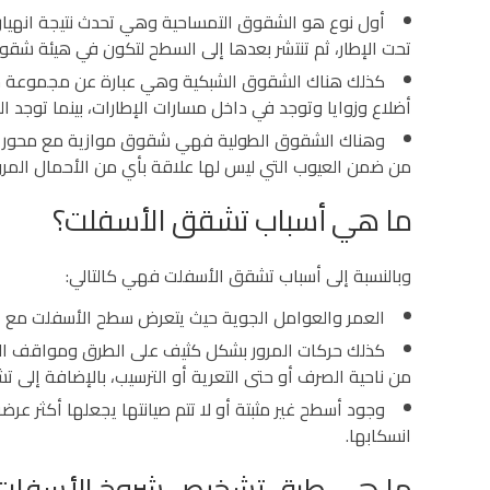
أول نوع هو الشقوق التمساحية وهي تحدث نتيجة انهيار 
تحت الإطار، ثم تنتشر بعدها إلى السطح لتكون في هيئة شقو
كذلك هناك الشقوق الشبكية وهي عبارة عن مجموعة شقو
أضلاع وزوايا وتوجد في داخل مسارات الإطارات، بينما توج
وهناك الشقوق الطولية فهي شقوق موازية مع محور الط
من ضمن العيوب التي ليس لها علاقة بأي من الأحمال المرو
ما هي أسباب تشقق الأسفلت؟
وبالنسبة إلى أسباب تشقق الأسفلت فهي كالتالي:
العمر والعوامل الجوية حيث يتعرض سطح الأسفلت مع ا
كذلك حركات المرور بشكل كثيف على الطرق ومواقف الس
من ناحية الصرف أو حتى التعرية أو الترسيب، بالإضافة إلى 
وجود أسطح غير مثبتة أو لا تتم صيانتها يجعلها أكثر عر
انسكابها.
ما هي طرق تشخيص شروخ الأسفلت 