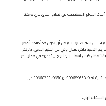
أحدث الأنواع المستخدمة في تصليح الطرق لدي شركتنا
ع اكياس اسفلت بارد للبيع من أن تكون قد أصبحت أفضل
اريـع التنمية داخل عمان وفي كل الخليج العربي، وترتكز
ة لأفضل كيس اسفلت بارد للبيع لن تجدوه في مكان آخر.
أفضل شركة سفلتة الطرق على الفرع الرئيسي عبر الارقام التالية 0096896587970 أو 0096822070950 على