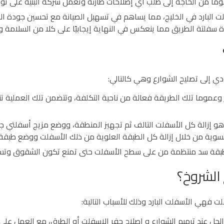
وما من الحاجة إلى طلب أي إصلاحات طارئة وتعمل شركة البنية على توف
لت البارد في الخليج، مما يساهم في تسهيل الصيانة مع تحسين جودة ا
ة سفلتة الطريق مما ينعكس في النهاية إيجابيًا على كلا من السلامة
 إلى تصليح الشوارع وهي كالتالي:
 وعموما تلك الطريقة فعالة من ناحية التكلفة، وتتضمن تلك العملية 
 هو إزالة كل الأسفلت التالف ثم تجهيز المنطقة، ووضع مزيج أسفلتي 
سوية من خلال إزالة كل الطبقة العلوية من ذلك الأسفلت ووضع طبقة أ
طبقة سد منتظمة من على سطح الأسفلت حتى تمنع تكون الشقوق وتسا
الشروخ؟
 فهي الأسفلت البارد وذلك للأسباب التالية:
بة الحل عند ترميم الشوارع و اصلاح حفر الاسفلت أو الطرق، مع العمل 