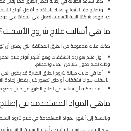
كما تساعد الصيانة في إطالة أعمار الطرق مما يقلل عم
وتصليح حفر الشوارع، وذلك باستخدام أفضل أنواع الأسف
عبر جهود شركتنا البنية للأسفلت نعمل على الحفاظ على جود
ما هي أساليب علاج شروخ الأسفلت؟
كذلك هناك مجموعة من الطرق المختلفة التي يمكن أن تؤدي
أول علاج هو ردم التشققات وهو أشهر أنواع علاج الحفر
وذلك لمنع دخول كلا من الماء والحطام.
أما في حالات صيانة شروخ الطرق الكبيرة قد يكون الحل
الأسفلت سواء تشققات أو حتى تدهور كبير، يفضل إعادة الت
السد يمكنه أن يساعد في اصلاح الطرق من خلال وضع 
ماهي المواد المستخدمة في إصلاح 
وبالنسبة إلى أشهر المواد المستخدمة في علاج شروخ الاسفلت
يعتبر اللجوء إلى استخدام أفضل أنواع الاسفلت البارد بمثا