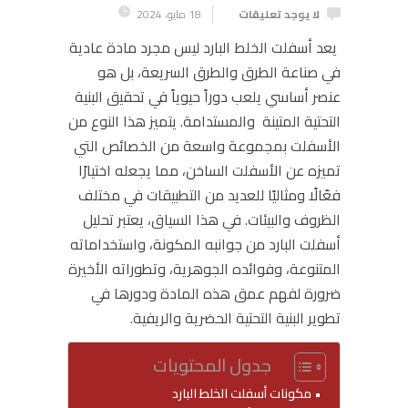
لا يوجد تعليقات
18 مايو، 2024
يعد أسفلت الخلط البارد ليس مجرد مادة عادية
في صناعة الطرق والطرق السريعة، بل هو
عنصر أساسي يلعب دوراً حيوياً في تحقيق البنية
التحتية المتينة والمستدامة. يتميز هذا النوع من
الأسفلت بمجموعة واسعة من الخصائص التي
تميزه عن الأسفلت الساخن، مما يجعله اختيارًا
فعّالًا ومثاليًا للعديد من التطبيقات في مختلف
الظروف والبيئات.
في هذا السياق، يعتبر تحليل
أسفلت البارد من جوانبه المكونة، واستخداماته
المتنوعة، وفوائده الجوهرية، وتطوراته الأخيرة
ضرورة لفهم عمق هذه المادة ودورها في
تطوير البنية التحتية الحضرية والريفية.
جدول المحتويات
مكونات أسفلت الخلط البارد