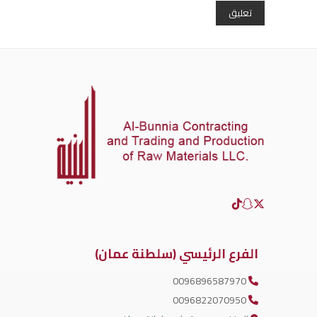
الفرع الرئيسي (سلطنة عمان)
0096896587970
0096822070950