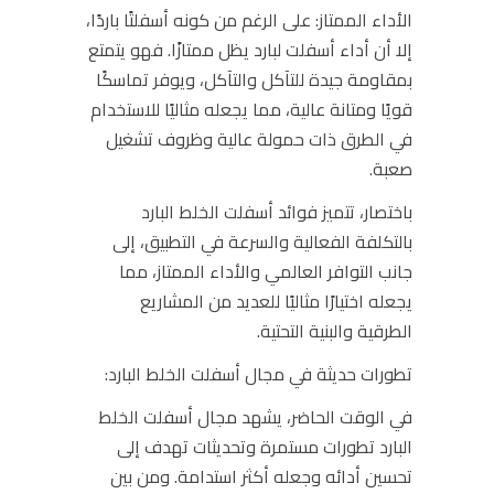
الأداء الممتاز:
على الرغم من كونه أسفلتًا باردًا،
إلا أن أداء أسفلت لبارد يظل ممتازًا. فهو يتمتع
بمقاومة جيدة للتآكل والتآكل، ويوفر تماسكًا
قويًا ومتانة عالية، مما يجعله مثاليًا للاستخدام
في الطرق ذات حمولة عالية وظروف تشغيل
صعبة.
باختصار، تتميز فوائد أسفلت الخلط البارد
بالتكلفة الفعالية والسرعة في التطبيق، إلى
جانب التوافر العالمي والأداء الممتاز، مما
يجعله اختيارًا مثاليًا للعديد من المشاريع
الطرقية والبنية التحتية.
تطورات حديثة في مجال أسفلت الخلط البارد:
في الوقت الحاضر، يشهد مجال أسفلت الخلط
البارد تطورات مستمرة وتحديثات تهدف إلى
تحسين أدائه وجعله أكثر استدامة. ومن بين