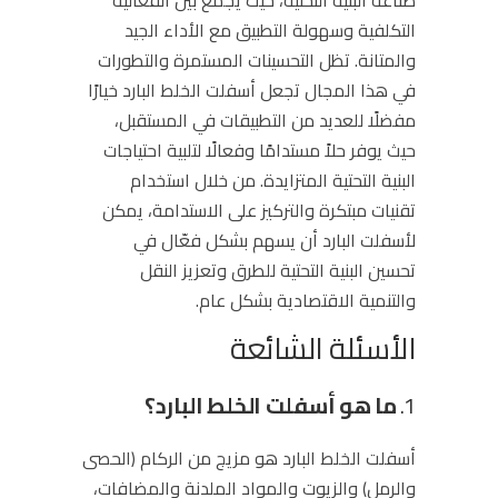
صناعة البنية التحتية، حيث يجمع بين الفعالية
التكلفية وسهولة التطبيق مع الأداء الجيد
والمتانة. تظل التحسينات المستمرة والتطورات
في هذا المجال تجعل أسفلت الخلط البارد خيارًا
مفضلًا للعديد من التطبيقات في المستقبل،
حيث يوفر حلاً مستدامًا وفعالًا لتلبية احتياجات
البنية التحتية المتزايدة. من خلال استخدام
تقنيات مبتكرة والتركيز على الاستدامة، يمكن
لأسفلت البارد أن يسهم بشكل فعّال في
تحسين البنية التحتية للطرق وتعزيز النقل
والتنمية الاقتصادية بشكل عام.
الأسئلة الشائعة
1.
ما هو أسفلت الخلط البارد؟
أسفلت الخلط البارد هو مزيج من الركام (الحصى
والرمل) والزيوت والمواد الملدنة والمضافات،