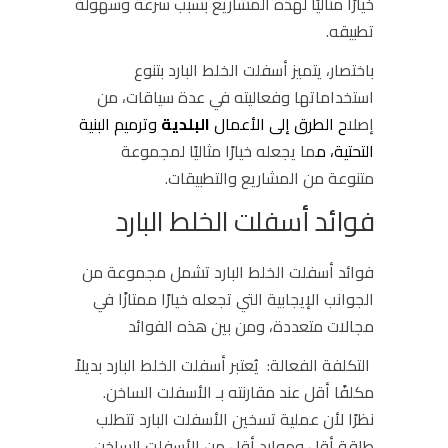
خيارًا مثاليًا لهذه المشاريع بسبب سرعة وسهولة
تطبيقه.
باختصار، يتميز أسفلت الخلط البارد بتنوع
استخداماتها وفعاليته في عدة سياقات، من
إصلا
ح الطرق إلى الأعمال
البلدية
وترميم البنية
التحتية، م
ما يجعله خيارًا مثاليًا لمجموعة
متنوعة من المشاريع والتطبيقات.
فوائد أسفلت الخلط البارد
فوائد أسفلت الخلط البارد تشمل مجموعة من
الجوانب الإيجابية التي تجعله خيارًا ممتازًا في
مجالات متعددة، ومن بين هذه الفوائد
التكلفة الفعالة:
يُعتبر أسفلت الخلط البارد بديلاً
مكلفًا أقل عند مقارنته بـ الأسفلت الساخن.
نظرًا لأن عملية تسخين الأسفلت البارد تتطلب
طاقة أقل وموارد أقل من الأسفلت الساخن،