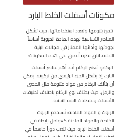
مكونات أسفلت الخلط البارد
تتميز بتنوعها وتعدد استخداماتها، حيث تشكل
العناصر الأساسية لهذه المادة الحيوية أساساً
لجودتها وأدائها الممتاز في مجالات البنية
التحتية. لنلق نظرة أعمق على هذه المكونات:
الركام:
يُعتبر الركام أحد أهم عناصر أسفلت
البارد، إذ يشكل الجزء الرئيسي من تركيبته. يمكن
أن يتألف الركام من مواد متنوعة مثل الحصى
والرمل، حيث يختلف نوع الركام باختلاف تطبيقات
الأسفلت ومتطلبات البنية التحتية.
الزيوت و المواد الملدنة:
تُستخدم الزيوت
الخاصة والمواد الملدنة كعوامل رابطة في
أسفلت الخلط البارد، حيث تلعب دوراً حاسماً في
توفير التماسك والمتانة للأسفلت. تعمل هذه