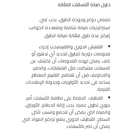
الاسفلت
حلول
صيانة
الفعّالة
لضمان دوام وجودة الطرق، يجب تبني
استراتيجيات صيانة شاملة ومتعددة الجوانب.
إليكم عدة طرق فعّالة
صيانة الطرق
التفتيش الدوري والتقييم
يجب إجراء
فحوصات دورية للطرق لتحديد أي تدهور أو
تلف. يمكن لهذه الفحوصات أن تكشف عن
الاسفلت
مشكلات مثل التشققات، والحفر،
والتجاويف قبل أن تتفاقم. التقييم المنتظم
يساعد في تحديد الأولويات وجدولة الإصلاحات
اللازمة.
التنظيف
الحفاظ على نظافة الأسفلت أمر
حيوي لطول عمره. يجب إزالة الحطام، الأوراق،
والمياه التي يمكن أن تتجمع وتسبب تآكل
السطح. التنظيف الدوري يمنع تراكم المواد التي
يمكن أن تضر بالأسفلت.