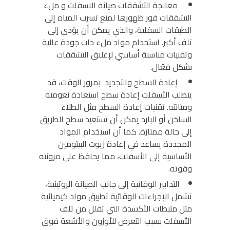
معالجة التشققات
صيانة الاسفلت و
ملء
التشققات فور ظهورها لمنع تسرب المياه إلى
الطبقات السفلية، والذي يمكن أن يؤدي إلى
تلف أكبر. استخدام مواد ملء ذات جودة عالية
وتقنيات مناسبة أساسي لإغلاق التشققات
بشكل فعّال.
إعادة السطح والتجديد
بمرور الوقت، قد
يتطلب الأسفلت إعادة سطح استعادة نعومته
ومتانته. تقنيات إعادة السطح مثل الطلاء
الساخن أو البارد يمكن أن تستعيد سطح الطريق
إلى حالة ممتازة. كما أن استخدام المواد
المجددة يساعد في إعادة زيوت البيتومين
الأساسية إلى الأسفلت، مما يحافظ على مرونته
وقوته.
التدابير الوقائية
إلى جانب الصيانة الروتينية،
تشمل الإجراءات الوقائية تطبيق مواد كيميائية
مثل مثبطات الأكسدة التي تقلل من تلف
الأسفلت بسبب التعرض للأوزون والأشعة فوق