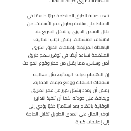
القصوى
الأهمية
ل
صيانة الاسفلت
تلعب
صيانة الطرق
المنتظمة دورًا حاسمًا في
الحفاظ على سلامة وطول عمر الأسفلت. من
خلال الفحص الدوري والتدخل السريع عند
اكتشاف المشكلات، يمكن تجنب التكاليف
الباهظة المرتبطة بإصلاحات الطرق الكبرى
المنتظمة تساعد أيضًا في توفير سطح طريق
آمن وسلس، مما يقلل من خطر وقوع الحوادث.
إن الاهتمام
صيانة
الوقائية، مثل معالجة
تشققات الاسفلت ووضع طبقات الحماية،
يمكن أن يمدد بشكل كبير من عمر الطريق
ويحافظ على جودته. كما أن تنفيذ التدابير
الوقائية بانتظام يعد استثمارًا ذكيًا يؤدي إلى
توفير المال على المدى الطويل تقليل الحاجة
إلى إصلاحات كبيرة.